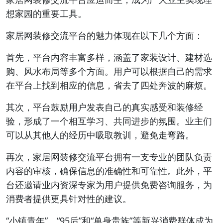
想家园的重要工具。
家居网装修交流平台的魅力体现在以下几个方面：
首先，平台内容丰富多样，涵盖了家装设计、建材选
购、风水布局等多个方面。用户可以根据自己的需求
在平台上找到相应的信息，省去了四处奔波的麻烦。
其次，平台鼓励用户发表自己的真实感受和装修经
验，形成了一个相互学习、共同进步的氛围。业主们
可以从其他人的经历中吸取教训，避免走弯路。
再次，家居网装修交流平台拥有一支专业的团队负责
内容的审核，确保信息的准确性和可靠性。此外，平
台还邀请业内资深专家为用户提供免费咨询服务，为
消费者提供更具针对性的建议。
“小镇青年”、“95后”和“单身贵族”等新兴消费群体成为