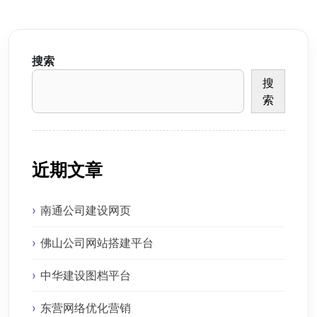
搜索
搜
索
近期文章
南通公司建设网页
佛山公司网站搭建平台
中华建设图档平台
东营网络优化营销