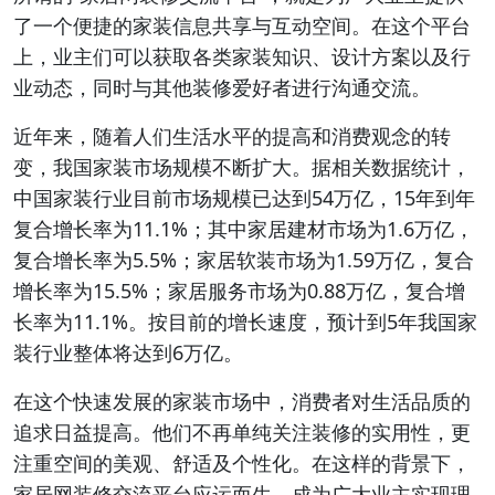
了一个便捷的家装信息共享与互动空间。在这个平台
上，业主们可以获取各类家装知识、设计方案以及行
业动态，同时与其他装修爱好者进行沟通交流。
近年来，随着人们生活水平的提高和消费观念的转
变，我国家装市场规模不断扩大。据相关数据统计，
中国家装行业目前市场规模已达到54万亿，15年到年
复合增长率为11.1%；其中家居建材市场为1.6万亿，
复合增长率为5.5%；家居软装市场为1.59万亿，复合
增长率为15.5%；家居服务市场为0.88万亿，复合增
长率为11.1%。按目前的增长速度，预计到5年我国家
装行业整体将达到6万亿。
在这个快速发展的家装市场中，消费者对生活品质的
追求日益提高。他们不再单纯关注装修的实用性，更
注重空间的美观、舒适及个性化。在这样的背景下，
家居网装修交流平台应运而生，成为广大业主实现理