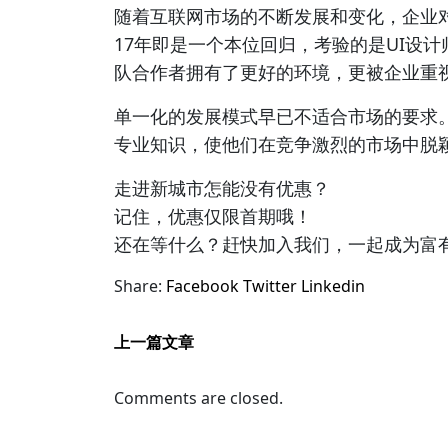
随着互联网市场的不断发展和变化，企业
17年即是一个本位回归，考验的是UI设
队合作者拥有了更好的环境，更被企业重
单一化的发展模式早已不适合市场的要求
专业知识，使他们在竞争激烈的市场中脱
走进新城市怎能没有优惠？
记住，优惠仅限首期哦！
还在等什么？赶快加入我们，一起成为富
Share:
Facebook
Twitter
Linkedin
上一篇文章
Comments are closed.