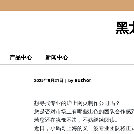
Skip
to
content
黑
产品中心
新闻中心
author
2025年9月21日
|
by
想寻找专业的沪上网页制作公司吗？
您是否对市场上有哪些出色的团队合作感
若您还在犹豫不决，不妨继续阅读。
近日，小码哥上海的又一波专业团队将正