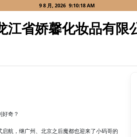
9 8 月, 2026
9:10:18 AM
龙江省娇馨化妆品有限
到好奇？
式启航，继广州、北京之后魔都也迎来了小码哥的