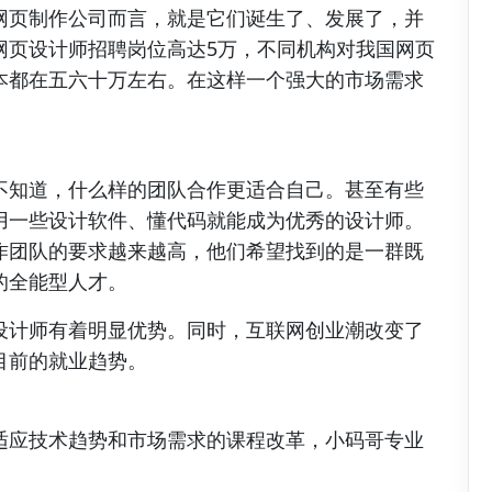
网页制作公司而言，就是它们诞生了、发展了，并
网页设计师招聘岗位高达5万，不同机构对我国网页
本都在五六十万左右。在这样一个强大的市场需求
。
不知道，什么样的团队合作更适合自己。甚至有些
用一些设计软件、懂代码就能成为优秀的设计师。
作团队的要求越来越高，他们希望找到的是一群既
的全能型人才。
设计师有着明显优势。同时，互联网创业潮改变了
目前的就业趋势。
适应技术趋势和市场需求的课程改革，小码哥专业