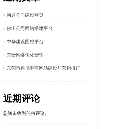
南通公司建设网页
佛山公司网站搭建平台
中华建设图档平台
东营网络优化营销
东莞市跨境电商网站建设与营销推广
近期评论
您尚未收到任何评论。