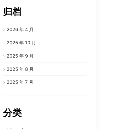
归档
2026 年 4 月
2025 年 10 月
2025 年 9 月
2025 年 8 月
2025 年 7 月
分类