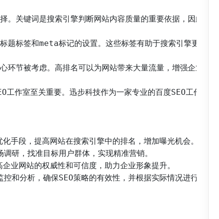
选择。关键词是搜索引擎判断网站内容质量的重要依据，因此选词
行标题标签和meta标记的设置。这些标签有助于搜索引擎更好
核心环节被考虑。高排名可以为网站带来大量流量，增强企业的品
SEO工作室至关重要。迅步科技作为一家专业的百度SEO工作室
O优化手段，提高网站在搜索引擎中的排名，增加曝光机会。

市场调研，找准目标用户群体，实现精准营销。

提高企业网站的权威性和可信度，助力企业形象提升。

时监控和分析，确保SEO策略的有效性，并根据实际情况进行调整。