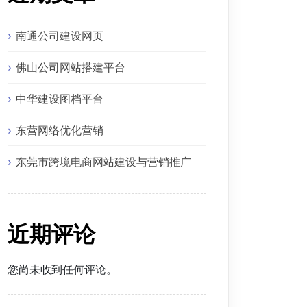
至关重要。恰当的关键词运用可以吸引更多精准用户访问企业网
南通公司建设网页
地理解网站内容，提高网站的搜索引擎排名。同时，它们还能增加
佛山公司网站搭建平台
牌影响力。为此，专业工作室将结合企业业务特点、目标客户群体
中华建设图档平台
，拥有丰富的项目经验和技术实力。我们依据网站内容和企业目标
东营网络优化营销
东莞市跨境电商网站建设与营销推广
近期评论


您尚未收到任何评论。