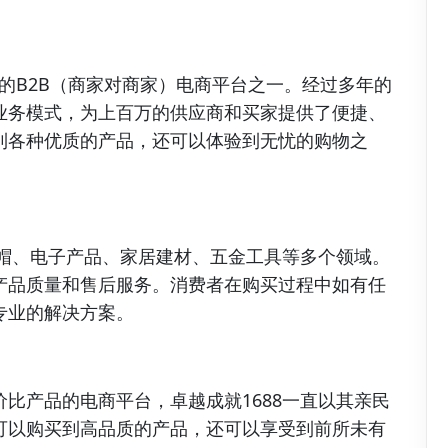
领先的B2B（商家对商家）电商平台之一。经过多年的
业务模式，为上百万的供应商和买家提供了便捷、
到各种优质的产品，还可以体验到无忧的购物之
鞋帽、电子产品、家居建材、五金工具等多个领域。
产品质量和售后服务。消费者在购买过程中如有任
专业的解决方案。
比产品的电商平台，卓越成就1688一直以其亲民
可以购买到高品质的产品，还可以享受到前所未有