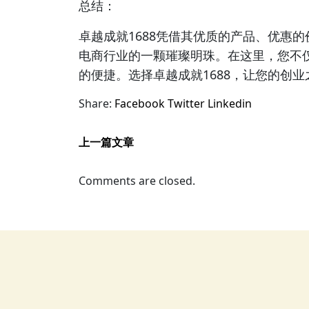
总结：
卓越成就1688凭借其优质的产品、优惠
电商行业的一颗璀璨明珠。在这里，您不
的便捷。选择卓越成就1688，让您的创
Share:
Facebook
Twitter
Linkedin
上一篇文章
Comments are closed.