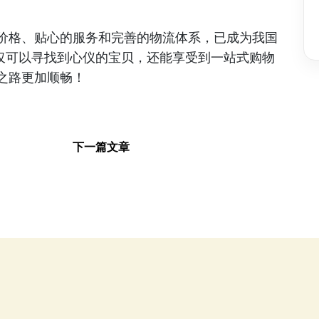
的价格、贴心的服务和完善的物流体系，已成为我国
仅可以寻找到心仪的宝贝，还能享受到一站式购物
业之路更加顺畅！
下一篇文章