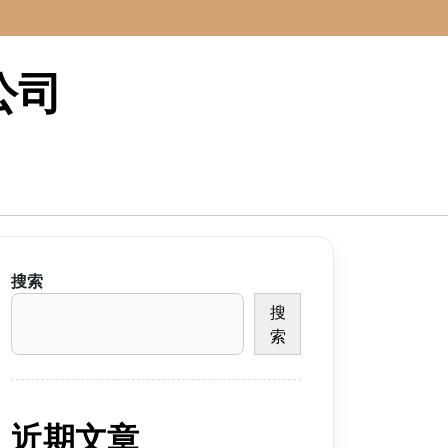
公司
搜索
搜
索
近期文章