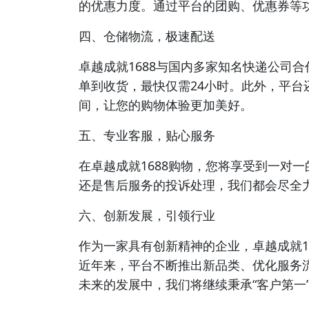
的优惠力度。通过平台的团购、优惠券等
四、仓储物流，极速配送
卓越成就1688与国内多家知名快递公司
单到收货，最快仅需24小时。此外，平台
间，让您的购物体验更加美好。
五、专业客服，贴心服务
在卓越成就1688购物，您将享受到一对
还是售后服务的投诉处理，我们都会尽全
六、创新发展，引领行业
作为一家具有创新精神的企业，卓越成就1
近年来，平台不断推出新品类、优化服务
未来的发展中，我们将继续秉承“客户第一