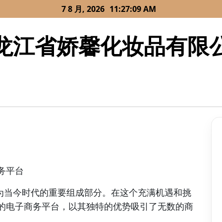
7 8 月, 2026
11:27:09 AM
龙江省娇馨化妆品有限
务平台
为当今时代的重要组成部分。在这个充满机遇和挑
熟的电子商务平台，以其独特的优势吸引了无数的商