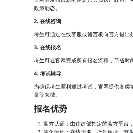
政策动态。
2. 在线咨询
考生可通过在线客服或留言板向官方提出
3. 在线报名
考生可在官网完成所有报名流程，节省时
4. 考试辅导
为确保考生顺利通过考试，官网提供各类
量等领域。
报名优势
官方认证：由住建部指定的官方平台
简化流程：在线报名，操作便捷，节