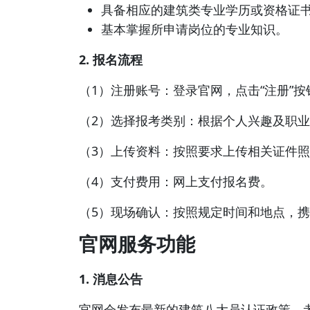
具备相应的建筑类专业学历或资格证
基本掌握所申请岗位的专业知识。
2. 报名流程
（1）注册账号：登录官网，点击“注册”
（2）选择报考类别：根据个人兴趣及职业发展
（3）上传资料：按照要求上传相关证件
（4）支付费用：网上支付报名费。
（5）现场确认：按照规定时间和地点，
官网服务功能
1. 消息公告
官网会发布最新的建筑八大员认证政策、