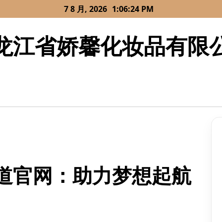
7 8 月, 2026
1:06:24 PM
龙江省娇馨化妆品有限
道官网：助力梦想起航