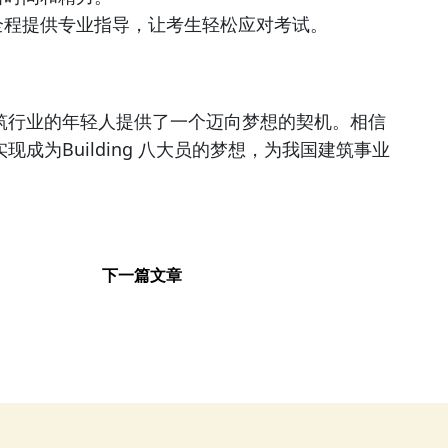
全程提供专业指导，让考生轻松应对考试。
筑行业的年轻人提供了一个迈向梦想的契机。相信
成为Building 八大员的梦想，为我国建筑事业
下一篇文章