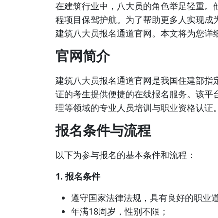
在建筑行业中，八大员的角色举足轻重。
程项目保驾护航。为了帮助更多人实现成为 B
建筑八大员报名通道官网。本文将为您详
官网简介
建筑八大员报名通道官网是我国住建部指
证的考生提供便捷的在线报名服务。该平
理等领域的专业人员培训与职业资格认证
报名条件与流程
以下为参与报名的基本条件和流程：
1. 报名条件
遵守国家法律法规，具有良好的职业
年满18周岁，性别不限；