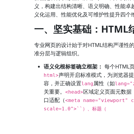
义，构建出结构清晰、语义明确、性能卓
义化运用、性能优化及可维护性提升四个
一、坚实基础：HTML
专业网页的设计始于对HTML结构严谨性
准分层与逻辑组织。
语义化根标签确立框架：
每个HTML
声明开启标准模式，为浏览器提
html>
容，并正确设置
属性（如
lang
lang="
关重要。
区域定义页面元数据
<head>
口适配（
<meta name="viewport" c
scale=1.0">``）、标题（