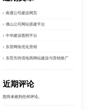
南通公司建设网页
佛山公司网站搭建平台
中华建设图档平台
东营网络优化营销
东莞市跨境电商网站建设与营销推广
近期评论
您尚未收到任何评论。