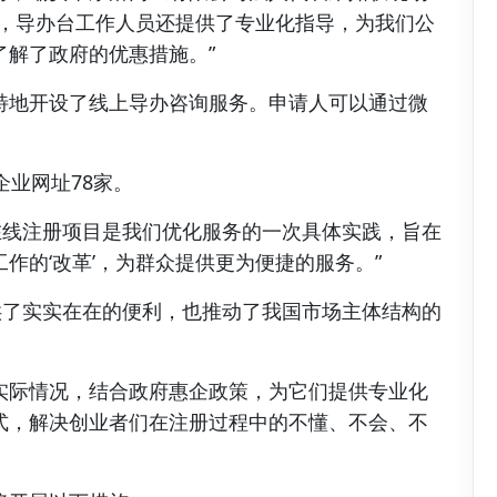
便，导办台工作人员还提供了专业化指导，为我们公
了解了政府的优惠措施。”
特地开设了线上导办咨询服务。申请人可以通过微
企业网址78家。
’在线注册项目是我们优化服务的一次具体实践，旨在
作的‘改革’，为群众提供更为便捷的服务。”
供了实实在在的便利，也推动了我国市场主体结构的
实际情况，结合政府惠企政策，为它们提供专业化
式，解决创业者们在注册过程中的不懂、不会、不