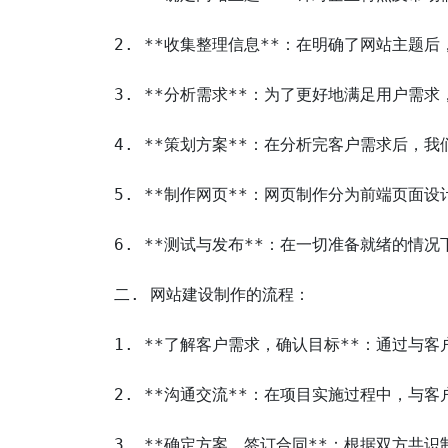
2. **收集整理信息**：在明确了网站主
3. **分析需求**：为了更好地满足用户
4. **策划方案**：在分析完客户需求后
5. **制作网页**：网页制作分为前端页面
6. **测试与发布**：在一切准备就绪的
二. 网站建设制作的流程：

1. **了解客户需求，确认目标**：通过与
2. **沟通交流**：在项目实施过程中，与
3. **确定方案，签订合同**：根据双方共