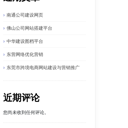
但不限于行业动态、产品特性、服务优势等各个方面。

南通公司建设网页
决这些问题。在这个过程中，我们要充分考虑企业的自身资源背景
佛山公司网站搭建平台
中华建设图档平台
应包括首页、公司简介、新闻中心、产品展示等基本模块。

东营网络优化营销
界面美观大方；后端则利用C#编程技术，实现高效稳定的运行。

东莞市跨境电商网站建设与营销推广
优化自己的工作，以确保企业在激烈市场竞争中立于不败之地！

近期评论
您尚未收到任何评论。