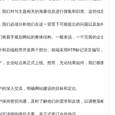
题后，我们对与主题相关的海量信息进行搜集和归类。这些信息包括
需求，我们必须分析他们在这一背景下可能提出的问题以及如何解
，我们将着手规划网站的整体结构。一般来说，一个完善的企业网站
设计和后端程序开发两个部分。前端采用HTM标记语言编写，确保
情况下，企业站点将正式上线。然而，无论结果如何，我们都要不断
客户的深入交流，明确网站建设的目标和定位。

客户保持密切沟通，及时了解他们的需求和反馈，以调整策略。

识制定详细的项目方案，并正式签订合作协议。
